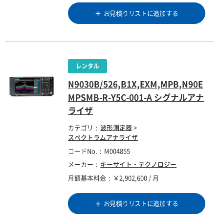
お見積りリストに追加する
N9030B/526,B1X,EXM,MPB,N90E
MPSMB-R-Y5C-001-A シグナルアナ
ライザ
カテゴリ
波形測定器
>
スペクトラムアナライザ
コードNo.
M004855
メーカー
キーサイト・テクノロジー
月額基本料金
￥2,902,600 / 月
お見積りリストに追加する