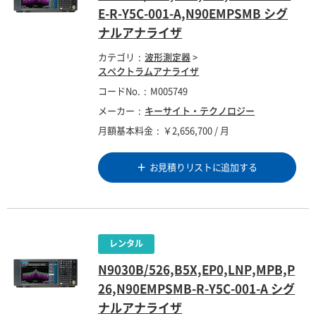
E-R-Y5C-001-A,N90EMPSMB シグ
ナルアナライザ
カテゴリ
波形測定器
>
スペクトラムアナライザ
コードNo.
M005749
メーカー
キーサイト・テクノロジー
月額基本料金
￥2,656,700 / 月
お見積りリストに追加する
N9030B/526,B5X,EP0,LNP,MPB,P
26,N90EMPSMB-R-Y5C-001-A シグ
ナルアナライザ