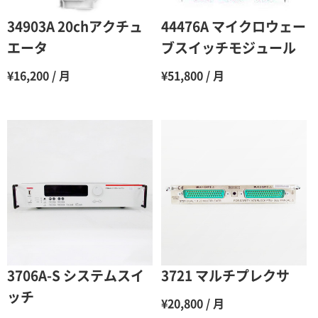
6ヶ月
65％（割引率35％）
34903A 20chアクチュ
44476A マイクロウェー
7ヶ月
60％（割引率 40％）
エータ
ブスイッチモジュール
8ヶ月
55％（割引率45％）
¥16,200 / 月
¥51,800 / 月
9ヶ月
50％（割引率50％）
10ヶ月
48％（割引率52％）
11ヶ月
47％（割引率53％）
12ヶ月
45％（割引率55％）
3706A-S システムスイ
3721 マルチプレクサ
ッチ
¥20,800 / 月