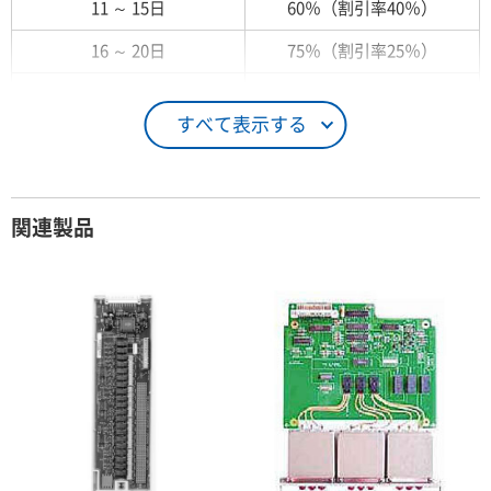
11 ～ 15日
60％（割引率40％）
16 ～ 20日
75％（割引率25％）
21 ～ 25日
90％（割引率10％）
すべて表示する
26日 ～ 1ヶ月
100％（割引率 0％）
契約期間が1ヶ月以上の場合
関連製品
レンタル期間
レンタル料率
1ヶ月
100％（割引率 0％）
2ヶ月
90％（割引率10％）
3ヶ月
80％（割引率20％）
4ヶ月
75％（割引率25％）
5ヶ月
70％（割引率30％）