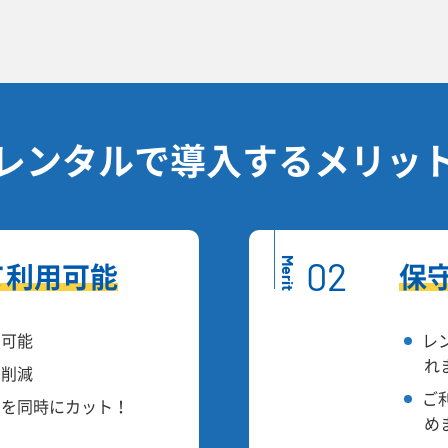
レンタルで導入するメリッ
02
Merit
て利用可能
保
用可能
レ
れ
も削減
ご
トを同時にカット！
め