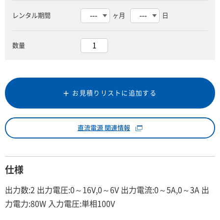
レンタル期間
ヶ月
日
数量
お見積りリストに追加する
直流電源 関連情報
仕様
出力数:2 出力電圧:0～16V,0～6V 出力電流:0～5A,0～3A 出
力電力:80W 入力電圧:単相100V