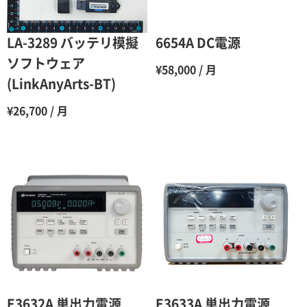
5ヶ月
70％（割引率30％）
6ヶ月
65％（割引率35％）
LA-3289 バッテリ模擬
6654A DC電源
7ヶ月
60％（割引率 40％）
ソフトウェア
¥58,000 / 月
(LinkAnyArts-BT)
8ヶ月
55％（割引率45％）
¥26,700 / 月
9ヶ月
50％（割引率50％）
10ヶ月
48％（割引率52％）
11ヶ月
47％（割引率53％）
12ヶ月
45％（割引率55％）
E3632A 単出力電源
E3633A 単出力電源