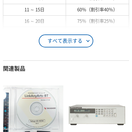
11 ～ 15日
60％（割引率40％）
16 ～ 20日
75％（割引率25％）
21 ～ 25日
90％（割引率10％）
すべて表示する
26日 ～ 1ヶ月
100％（割引率 0％）
契約期間が1ヶ月以上の場合
関連製品
レンタル期間
レンタル料率
1ヶ月
100％（割引率 0％）
2ヶ月
90％（割引率10％）
3ヶ月
80％（割引率20％）
4ヶ月
75％（割引率25％）