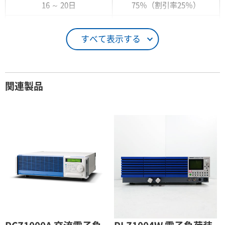
16 ～ 20日
75％（割引率25％）
21 ～ 25日
90％（割引率10％）
すべて表示する
26日 ～ 1ヶ月
100％（割引率 0％）
契約期間が1ヶ月以上の場合
関連製品
レンタル期間
レンタル料率
1ヶ月
100％（割引率 0％）
2ヶ月
90％（割引率10％）
3ヶ月
80％（割引率20％）
4ヶ月
75％（割引率25％）
5ヶ月
70％（割引率30％）
6ヶ月
65％（割引率35％）