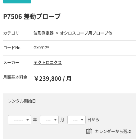
P7506 差動プローブ
カテゴリ
波形測定器
オシロスコープ用プローブ他
コードNo.
GX09125
メーカー
テクトロニクス
月額基本料金
￥239,800 / 月
レンタル開始日
年
月
日から