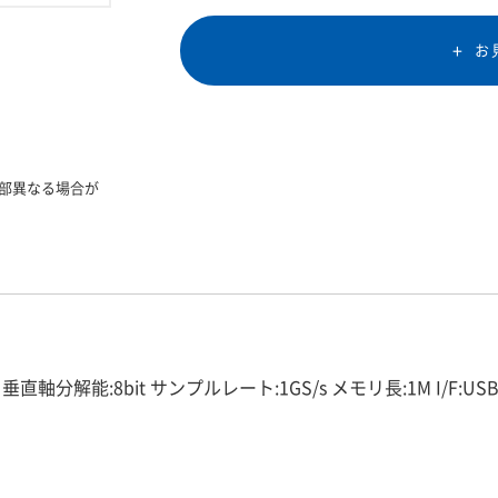
お
部異なる場合が
:2 垂直軸分解能:8bit サンプルレート:1GS/s メモリ長:1M I/F:USB,