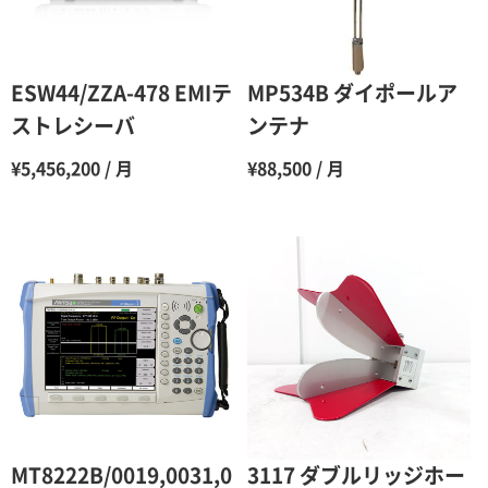
5ヶ月
70％（割引率30％）
6ヶ月
65％（割引率35％）
ESW44/ZZA-478 EMIテ
MP534B ダイポールア
7ヶ月
60％（割引率 40％）
ストレシーバ
ンテナ
8ヶ月
55％（割引率45％）
¥5,456,200 / 月
¥88,500 / 月
9ヶ月
50％（割引率50％）
10ヶ月
48％（割引率52％）
11ヶ月
47％（割引率53％）
12ヶ月
45％（割引率55％）
MT8222B/0019,0031,0
3117 ダブルリッジホー