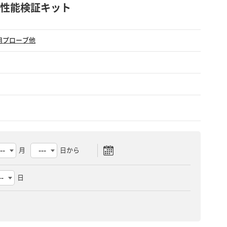
正/性能検証キット
用プローブ他
月
日から
日