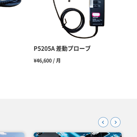
48％（割引率52％）
47％（割引率53％）
45％（割引率55％）
P5205A 差動プローブ
¥46,600 / 月