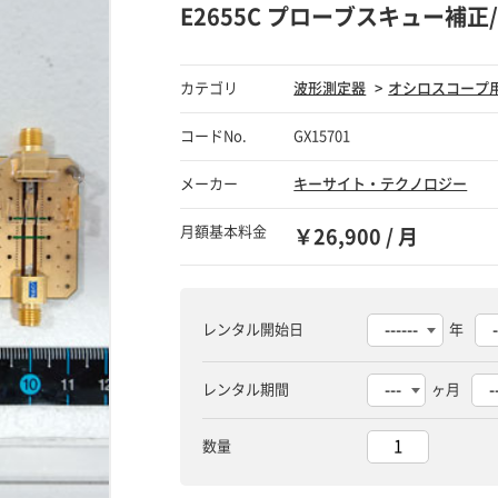
E2655C プローブスキュー補
カテゴリ
波形測定器
オシロスコープ
コードNo.
GX15701
メーカー
キーサイト・テクノロジー
月額基本料金
￥26,900 / 月
レンタル開始日
年
レンタル期間
ヶ月
数量