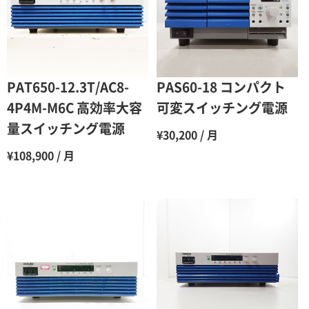
4ヶ月
75％（割引率25％）
5ヶ月
70％（割引率30％）
6ヶ月
65％（割引率35％）
PAT650-12.3T/AC8-
PAS60-18 コンパクト
7ヶ月
60％（割引率 40％）
4P4M-M6C 高効率大容
可変スイッチング電源
量スイッチング電源
8ヶ月
55％（割引率45％）
¥30,200 / 月
¥108,900 / 月
9ヶ月
50％（割引率50％）
10ヶ月
48％（割引率52％）
11ヶ月
47％（割引率53％）
12ヶ月
45％（割引率55％）