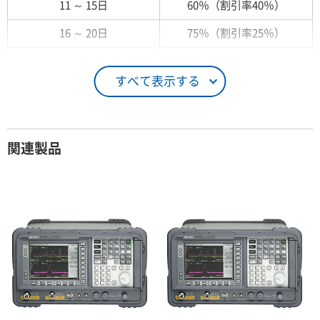
11 ～ 15日
60％（割引率40％）
16 ～ 20日
75％（割引率25％）
21 ～ 25日
90％（割引率10％）
すべて表示する
26日 ～ 1ヶ月
100％（割引率 0％）
契約期間が1ヶ月以上の場合
関連製品
レンタル期間
レンタル料率
1ヶ月
100％（割引率 0％）
2ヶ月
90％（割引率10％）
3ヶ月
80％（割引率20％）
4ヶ月
75％（割引率25％）
5ヶ月
70％（割引率30％）