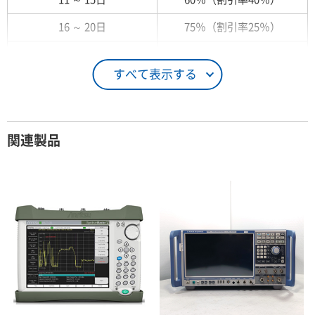
16 ～ 20日
75％（割引率25％）
21 ～ 25日
90％（割引率10％）
すべて表示する
26日 ～ 1ヶ月
100％（割引率 0％）
契約期間が1ヶ月以上の場合
関連製品
レンタル期間
レンタル料率
1ヶ月
100％（割引率 0％）
2ヶ月
90％（割引率10％）
3ヶ月
80％（割引率20％）
4ヶ月
75％（割引率25％）
5ヶ月
70％（割引率30％）