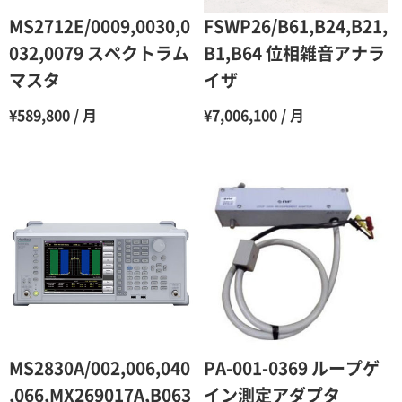
6ヶ月
65％（割引率35％）
MS2712E/0009,0030,0
FSWP26/B61,B24,B21,
7ヶ月
60％（割引率 40％）
032,0079 スペクトラム
B1,B64 位相雑音アナラ
マスタ
イザ
8ヶ月
55％（割引率45％）
¥589,800 / 月
¥7,006,100 / 月
9ヶ月
50％（割引率50％）
10ヶ月
48％（割引率52％）
11ヶ月
47％（割引率53％）
12ヶ月
45％（割引率55％）
MS2830A/002,006,040
PA-001-0369 ループゲ
,066,MX269017A,B063
イン測定アダプタ