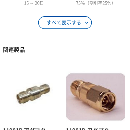
16 ～ 20日
75％（割引率25％）
21 ～ 25日
90％（割引率10％）
すべて表示する
26日 ～ 1ヶ月
100％（割引率 0％）
契約期間が1ヶ月以上の場合
関連製品
レンタル期間
レンタル料率
1ヶ月
100％（割引率 0％）
2ヶ月
90％（割引率10％）
3ヶ月
80％（割引率20％）
4ヶ月
75％（割引率25％）
5ヶ月
70％（割引率30％）
6ヶ月
65％（割引率35％）