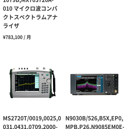
010 マイクロ波コンパ
11ヶ月
47％（割引率53％）
クトスペクトラムアナ
12ヶ月
45％（割引率55％）
ライザ
¥783,100 / 月
MS2720T/0019,0025,0
N9030B/526,B5X,EP0,
031,0431,0709,2000-
MPB,P26,N9085EM0E-