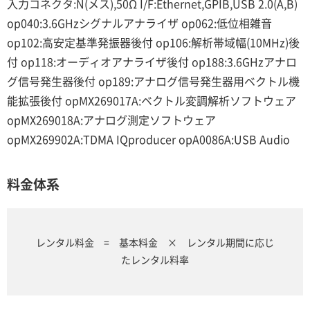
入力コネクタ:N(メス),50Ω I/F:Ethernet,GPIB,USB 2.0(A,B)
op040:3.6GHzシグナルアナライザ op062:低位相雑音
op102:高安定基準発振器後付 op106:解析帯域幅(10MHz)後
付 op118:オーディオアナライザ後付 op188:3.6GHzアナロ
グ信号発生器後付 op189:アナログ信号発生器用ベクトル機
能拡張後付 opMX269017A:ベクトル変調解析ソフトウェア
opMX269018A:アナログ測定ソフトウェア
opMX269902A:TDMA IQproducer opA0086A:USB Audio
料金体系
レンタル料金 = 基本料金 × レンタル期間に応じ
たレンタル料率