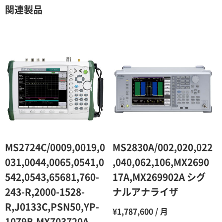
契約期間が1ヶ月以上の場合
関連製品
レンタル期間
レンタル料率
1ヶ月
100％（割引率 0％）
2ヶ月
90％（割引率10％）
3ヶ月
80％（割引率20％）
4ヶ月
75％（割引率25％）
5ヶ月
70％（割引率30％）
6ヶ月
65％（割引率35％）
MS2724C/0009,0019,0
MS2830A/002,020,022
7ヶ月
60％（割引率 40％）
031,0044,0065,0541,0
,040,062,106,MX2690
542,0543,65681,760-
17A,MX269902A シグ
8ヶ月
55％（割引率45％）
243-R,2000-1528-
ナルアナライザ
9ヶ月
50％（割引率50％）
R,J0133C,PSN50,YP-
¥1,787,600 / 月
10ヶ月
48％（割引率52％）
1079B,MX703720A-