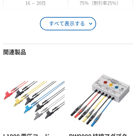
16 ～ 20日
75％（割引率25％）
21 ～ 25日
90％（割引率10％）
すべて表示する
26日 ～ 1ヶ月
100％（割引率 0％）
契約期間が1ヶ月以上の場合
関連製品
レンタル期間
レンタル料率
1ヶ月
100％（割引率 0％）
2ヶ月
90％（割引率10％）
3ヶ月
80％（割引率20％）
4ヶ月
75％（割引率25％）
5ヶ月
70％（割引率30％）
6ヶ月
65％（割引率35％）