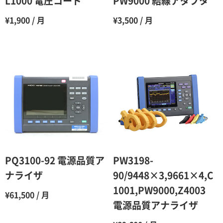
L1000 電圧コード
PW9000 結線アダプタ
7ヶ月
60％（割引率 40％）
¥1,900 / 月
¥3,500 / 月
8ヶ月
55％（割引率45％）
9ヶ月
50％（割引率50％）
10ヶ月
48％（割引率52％）
11ヶ月
47％（割引率53％）
12ヶ月
45％（割引率55％）
PQ3100-92 電源品質ア
PW3198-
ナライザ
90/9448×3,9661×4,C
1001,PW9000,Z4003
¥61,500 / 月
電源品質アナライザ