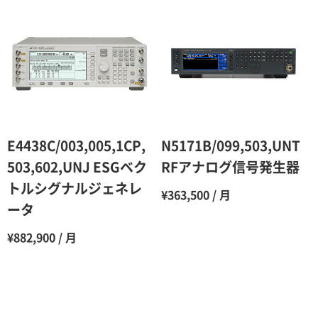
2ヶ月
90％（割引率10％）
3ヶ月
80％（割引率20％）
4ヶ月
75％（割引率25％）
5ヶ月
70％（割引率30％）
6ヶ月
65％（割引率35％）
E4438C/003,005,1CP,
N5171B/099,503,UNT
7ヶ月
60％（割引率 40％）
503,602,UNJ ESGベク
RFアナログ信号発生器
トルシグナルジェネレ
8ヶ月
55％（割引率45％）
¥363,500 / 月
ータ
9ヶ月
50％（割引率50％）
¥882,900 / 月
10ヶ月
48％（割引率52％）
11ヶ月
47％（割引率53％）
12ヶ月
45％（割引率55％）