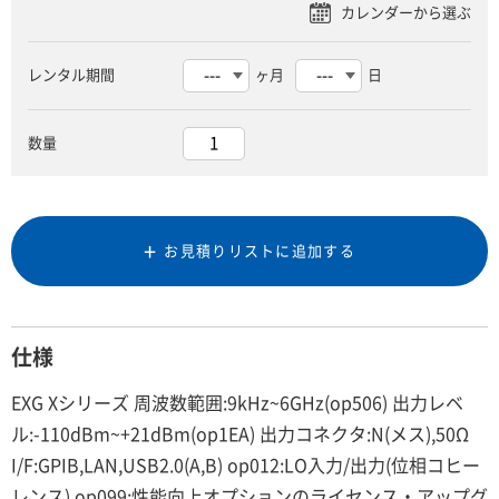
レンタル期間
ヶ月
日
数量
お見積りリストに追加する
仕様
EXG Xシリーズ 周波数範囲:9kHz~6GHz(op506) 出力レベ
ル:-110dBm~+21dBm(op1EA) 出力コネクタ:N(メス),50Ω
I/F:GPIB,LAN,USB2.0(A,B) op012:LO入力/出力(位相コヒー
レンス) op099:性能向上オプションのライセンス・アップグ