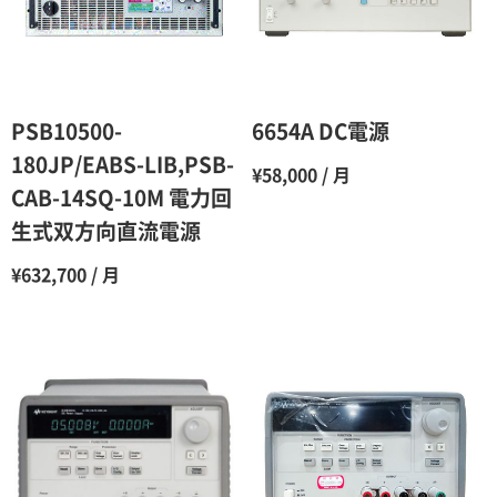
4ヶ月
75％（割引率25％）
5ヶ月
70％（割引率30％）
6ヶ月
65％（割引率35％）
PSB10500-
6654A DC電源
7ヶ月
60％（割引率 40％）
180JP/EABS-LIB,PSB-
¥58,000 / 月
CAB-14SQ-10M 電力回
8ヶ月
55％（割引率45％）
生式双方向直流電源
9ヶ月
50％（割引率50％）
¥632,700 / 月
10ヶ月
48％（割引率52％）
11ヶ月
47％（割引率53％）
12ヶ月
45％（割引率55％）