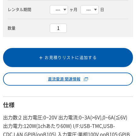
レンタル期間
ヶ月
日
数量
お見積りリストに追加する
直流電源 関連情報
仕様
出力数:2 出力電圧:0~20V 出力電流:0~3A(>6V),0~6A(≦6V)
出力電力:120W(1chあたり60W) I/F:USB-TMC,USB-
CDC,LAN,GPIB(opB105) 入力電圧:単相100V opB105:GPIB