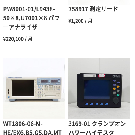
6ヶ月
65％（割引率35％）
PW8001-01/L9438-
758917 測定リード
7ヶ月
60％（割引率 40％）
50×8,U7001×8 パワ
¥1,200 / 月
ーアナライザ
8ヶ月
55％（割引率45％）
¥220,100 / 月
9ヶ月
50％（割引率50％）
10ヶ月
48％（割引率52％）
11ヶ月
47％（割引率53％）
12ヶ月
45％（割引率55％）
WT1806-06-M-
3169-01 クランプオン
HE/EX6,B5,G5,DA,MT
パワーハイテスタ