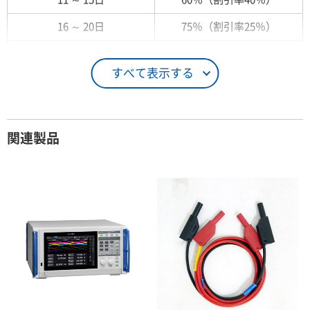
16 ～ 20日
75％（割引率25％）
21 ～ 25日
90％（割引率10％）
すべて表示する
26日 ～ 1ヶ月
100％（割引率 0％）
契約期間が1ヶ月以上の場合
関連製品
レンタル期間
レンタル料率
1ヶ月
100％（割引率 0％）
2ヶ月
90％（割引率10％）
3ヶ月
80％（割引率20％）
4ヶ月
75％（割引率25％）
5ヶ月
70％（割引率30％）