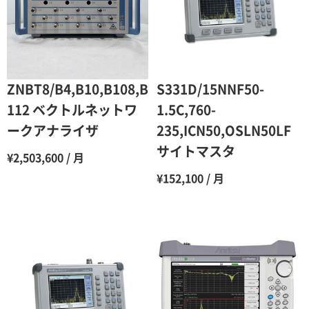
4ヶ月
75％（割引率25％）
5ヶ月
70％（割引率30％）
6ヶ月
65％（割引率35％）
ZNBT8/B4,B10,B108,B
S331D/15NNF50-
7ヶ月
60％（割引率 40％）
112 ベクトルネットワ
1.5C,760-
ークアナライザ
235,ICN50,OSLN50LF
8ヶ月
55％（割引率45％）
サイトマスタ
¥2,503,600 / 月
9ヶ月
50％（割引率50％）
¥152,100 / 月
10ヶ月
48％（割引率52％）
11ヶ月
47％（割引率53％）
12ヶ月
45％（割引率55％）