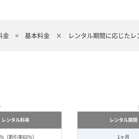
料金 = 基本料金 × レンタル期間に応じたレ
合
レンタル料率
レンタル期間
5％（割引率65％）
1ヶ月