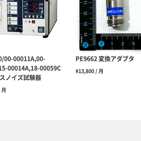
10ヶ月
11ヶ月
12ヶ月
0/00-00011A,00-
PE9662 変換アダプタ
15-00014A,18-00059C
¥13,800 / 月
スノイズ試験器
/ 月