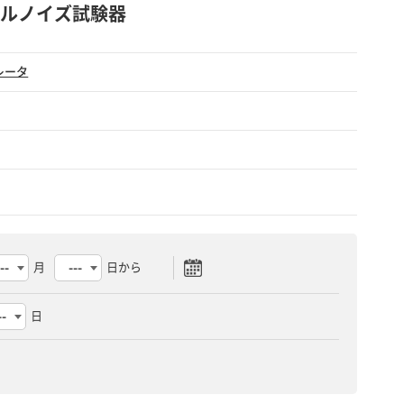
ンパスルノイズ試験器
レータ
月
日から
日