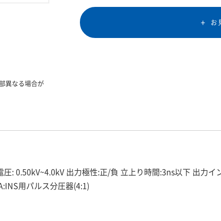
お
部異なる場合が
kV~4.0kV 出力極性:正/負 立上り時間:3ns以下 出力インピーダン
1A:INS用パルス分圧器(4:1)