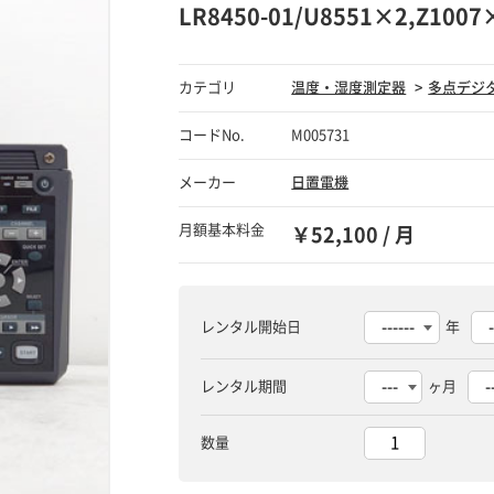
LR8450-01/U8551×2,Z10
カテゴリ
温度・湿度測定器
多点デジ
コードNo.
M005731
メーカー
日置電機
月額基本料金
￥52,100 / 月
レンタル開始日
年
レンタル期間
ヶ月
数量