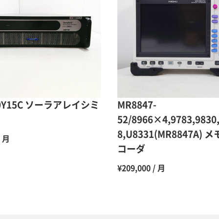
9ヶ月
10ヶ月
11ヶ月
12ヶ月
00Y15C ソーラアレイシミ
MR8847-
52/8966×4,9783,9830
8,U8331(MR8847A)
/ 月
コーダ
¥209,000 / 月