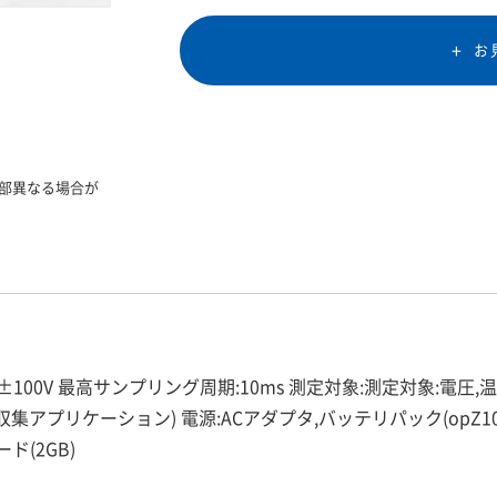
お
部異なる場合が
±100V 最高サンプリング周期:10ms 測定対象:測定対象:電圧,温
ity(データ収集アプリケーション) 電源:ACアダプタ,バッテリパック(opZ
ード(2GB)