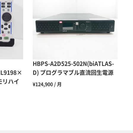
50％（割引率50％）
48％（割引率52％）
47％（割引率53％）
45％（割引率55％）
HBPS-A2D525-502N(biATLAS-
,L9198×
D) プログラマブル直流回生電源
 メモリハイ
¥124,900 / 月