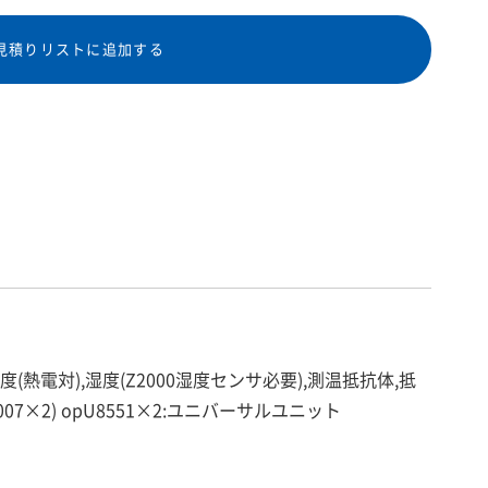
見積りリストに追加する
度(熱電対),湿度(Z2000湿度センサ必要),測温抵抗体,抵
1007×2) opU8551×2:ユニバーサルユニット