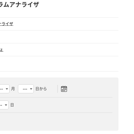
トラムアナライザ
ナライザ
ｚ
月
日から
日