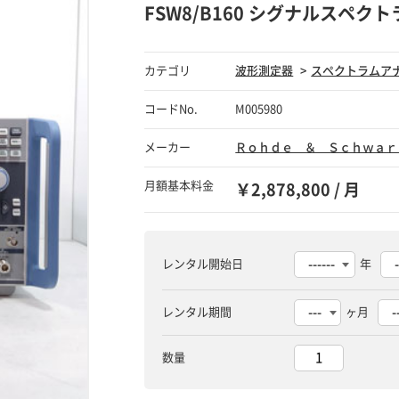
FSW8/B160 シグナルスペク
カテゴリ
波形測定器
スペクトラムア
コードNo.
M005980
メーカー
Ｒｏｈｄｅ ＆ Ｓｃｈｗａｒ
月額基本料金
￥2,878,800 / 月
レンタル開始日
年
レンタル期間
ヶ月
数量