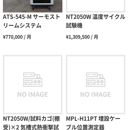
5ヶ月
70％（割引率30％）
6ヶ月
65％（割引率35％）
ATS-545-M サーモスト
NT2050W 温度サイクル
7ヶ月
60％（割引率 40％）
リームシステム
試験機
8ヶ月
55％（割引率45％）
¥770,000 / 月
¥1,309,500 / 月
9ヶ月
50％（割引率50％）
10ヶ月
48％（割引率52％）
11ヶ月
47％（割引率53％）
12ヶ月
45％（割引率55％）
NT2050W/試料カゴ(棚
MPL-H11PT 埋設ケー
受)×2 気槽式熱衝撃試
ブル位置測定器