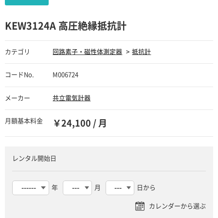
KEW3124A 高圧絶縁抵抗計
カテゴリ
回路素子・磁性体測定器
抵抗計
コードNo.
M006724
メーカー
共立電気計器
月額基本料金
￥24,100 / 月
レンタル開始日
年
月
日から