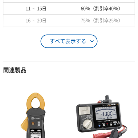
11 ～ 15日
60％（割引率40％）
16 ～ 20日
75％（割引率25％）
21 ～ 25日
90％（割引率10％）
すべて表示する
26日 ～ 1ヶ月
100％（割引率 0％）
契約期間が1ヶ月以上の場合
関連製品
レンタル期間
レンタル料率
1ヶ月
100％（割引率 0％）
2ヶ月
90％（割引率10％）
3ヶ月
80％（割引率20％）
4ヶ月
75％（割引率25％）