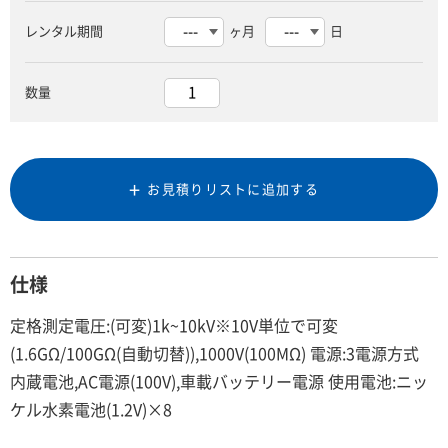
レンタル期間
ヶ月
日
数量
お見積りリストに追加する
仕様
定格測定電圧:(可変)1k~10kV※10V単位で可変
(1.6GΩ/100GΩ(自動切替)),1000V(100MΩ) 電源:3電源方式
内蔵電池,AC電源(100V),車載バッテリー電源 使用電池:ニッ
ケル水素電池(1.2V)×8