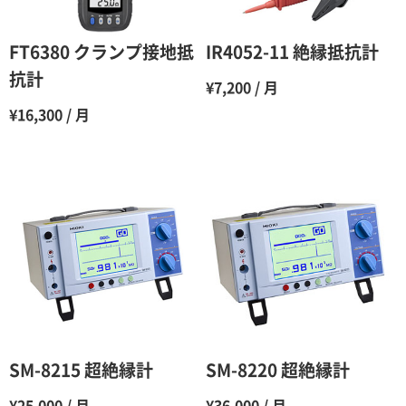
5ヶ月
70％（割引率30％）
6ヶ月
65％（割引率35％）
FT6380 クランプ接地抵
IR4052-11 絶縁抵抗計
7ヶ月
60％（割引率 40％）
抗計
¥7,200 / 月
8ヶ月
55％（割引率45％）
¥16,300 / 月
9ヶ月
50％（割引率50％）
10ヶ月
48％（割引率52％）
11ヶ月
47％（割引率53％）
12ヶ月
45％（割引率55％）
SM-8215 超絶縁計
SM-8220 超絶縁計