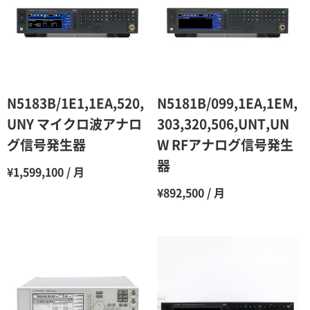
3ヶ月
80％（割引率20％）
4ヶ月
75％（割引率25％）
5ヶ月
70％（割引率30％）
6ヶ月
65％（割引率35％）
N5183B/1E1,1EA,520,
N5181B/099,1EA,1EM,
7ヶ月
60％（割引率 40％）
UNY マイクロ波アナロ
303,320,506,UNT,UN
グ信号発生器
W RFアナログ信号発生
8ヶ月
55％（割引率45％）
器
¥1,599,100 / 月
9ヶ月
50％（割引率50％）
¥892,500 / 月
10ヶ月
48％（割引率52％）
11ヶ月
47％（割引率53％）
12ヶ月
45％（割引率55％）