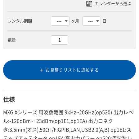
レンタル期間
ヶ月
日
数量
お見積りリストに追加する
仕様
MXG Xシリーズ 周波数範囲:9kHz~20GHz(op520) 出力レベ
ル:-120dBm~+23dBm(op1E1,op1EA) 出力コネク
タ:3.5mm(オス),50Ω I/F:GPIB,LAN,USB2.0(A,B) op1E1:ス
テップアッテネータ op1EA:高出力パワー op520:周波数レ