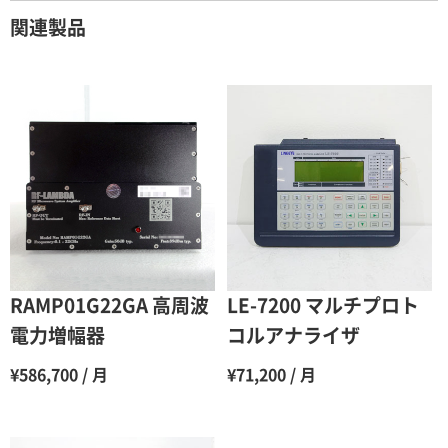
契約期間が1ヶ月以上の場合
関連製品
レンタル期間
レンタル料率
1ヶ月
100％（割引率 0％）
2ヶ月
90％（割引率10％）
3ヶ月
80％（割引率20％）
4ヶ月
75％（割引率25％）
5ヶ月
70％（割引率30％）
6ヶ月
65％（割引率35％）
RAMP01G22GA 高周波
LE-7200 マルチプロト
7ヶ月
60％（割引率 40％）
電力増幅器
コルアナライザ
8ヶ月
55％（割引率45％）
¥586,700 / 月
¥71,200 / 月
9ヶ月
50％（割引率50％）
10ヶ月
48％（割引率52％）