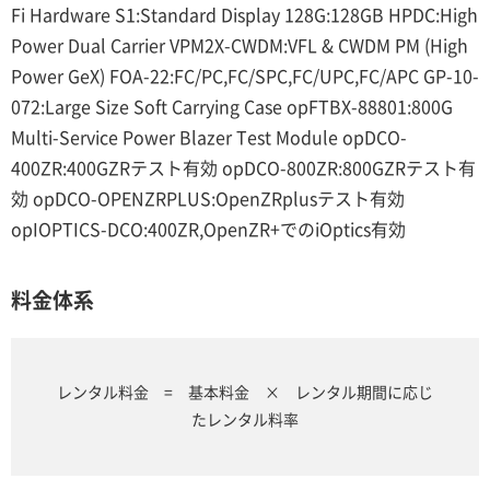
Fi Hardware S1:Standard Display 128G:128GB HPDC:High
Power Dual Carrier VPM2X-CWDM:VFL & CWDM PM (High
Power GeX) FOA-22:FC/PC,FC/SPC,FC/UPC,FC/APC GP-10-
072:Large Size Soft Carrying Case opFTBX-88801:800G
Multi-Service Power Blazer Test Module opDCO-
400ZR:400GZRテスト有効 opDCO-800ZR:800GZRテスト有
効 opDCO-OPENZRPLUS:OpenZRplusテスト有効
opIOPTICS-DCO:400ZR,OpenZR+でのiOptics有効
料金体系
レンタル料金 = 基本料金 × レンタル期間に応じ
たレンタル料率