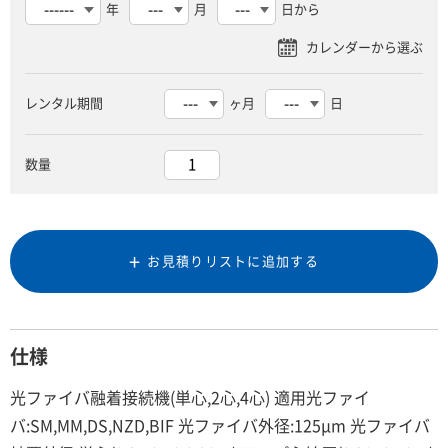
年
月
日から
レンタル期間
ヶ月
日
数量
お見積りリストに追加する
仕様
光ファイバ融着接続機(単心,2心,4心) 適用光ファイ
バ:SM,MM,DS,NZD,BIF 光ファイバ外径:125μm 光ファイバ