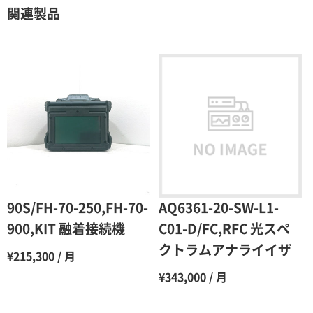
契約期間が1ヶ月以上の場合
関連製品
レンタル期間
レンタル料率
1ヶ月
100％（割引率 0％）
2ヶ月
90％（割引率10％）
3ヶ月
80％（割引率20％）
4ヶ月
75％（割引率25％）
5ヶ月
70％（割引率30％）
6ヶ月
65％（割引率35％）
90S/FH-70-250,FH-70-
AQ6361-20-SW-L1-
7ヶ月
60％（割引率 40％）
900,KIT 融着接続機
C01-D/FC,RFC 光スペ
クトラムアナライイザ
8ヶ月
55％（割引率45％）
¥215,300 / 月
¥343,000 / 月
9ヶ月
50％（割引率50％）
10ヶ月
48％（割引率52％）