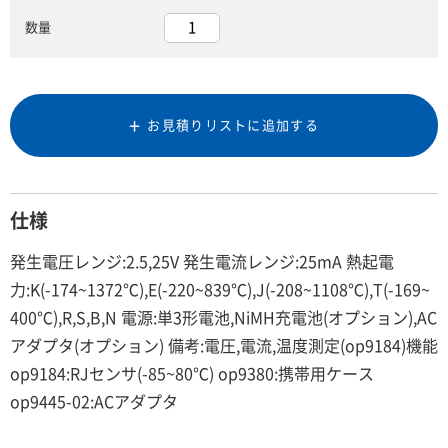
数量
お見積りリストに追加する
仕様
発生電圧レンジ:2.5,25V 発生電流レンジ:25mA 熱起電
力:K(-174~1372℃),E(-220~839℃),J(-208~1108℃),T(-169~
400℃),R,S,B,N 電源:単3形電池,NiMH充電池(オプション),AC
アダプタ(オプション) 備考:電圧,電流,温度測定(op9184)機能
op9184:RJセンサ(-85~80℃) op9380:携帯用ケース
op9445-02:ACアダプタ