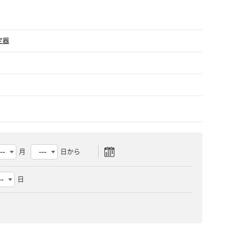
定器
月
日から
日