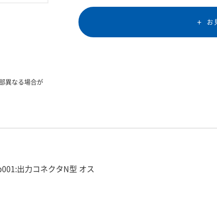
お
部異なる場合が
 op001:出力コネクタN型 オス