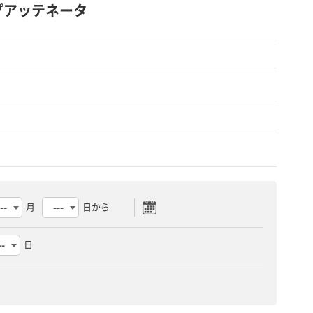
ップアッテネータ
月
日から
日