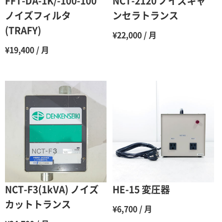
FFT-DA-1K/-100-100
NCT-2120 ノイズキャ
7ヶ月
60％（割引率 40％）
ノイズフィルタ
ンセラトランス
(TRAFY)
8ヶ月
55％（割引率45％）
¥22,000 / 月
¥19,400 / 月
9ヶ月
50％（割引率50％）
10ヶ月
48％（割引率52％）
11ヶ月
47％（割引率53％）
12ヶ月
45％（割引率55％）
NCT-F3(1kVA) ノイズ
HE-15 変圧器
カットトランス
¥6,700 / 月