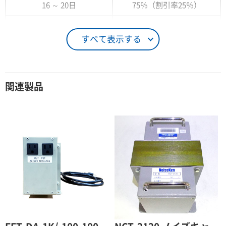
16 ～ 20日
75％（割引率25％）
21 ～ 25日
90％（割引率10％）
すべて表示する
26日 ～ 1ヶ月
100％（割引率 0％）
契約期間が1ヶ月以上の場合
関連製品
レンタル期間
レンタル料率
1ヶ月
100％（割引率 0％）
2ヶ月
90％（割引率10％）
3ヶ月
80％（割引率20％）
4ヶ月
75％（割引率25％）
5ヶ月
70％（割引率30％）
6ヶ月
65％（割引率35％）