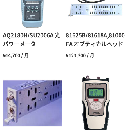
4ヶ月
75％（割引率25％）
5ヶ月
70％（割引率30％）
6ヶ月
65％（割引率35％）
AQ2180H/SU2006A 光
81625B/81618A,81000
7ヶ月
60％（割引率 40％）
パワーメータ
FA オプティカルヘッド
8ヶ月
55％（割引率45％）
¥14,700 / 月
¥123,300 / 月
9ヶ月
50％（割引率50％）
10ヶ月
48％（割引率52％）
11ヶ月
47％（割引率53％）
12ヶ月
45％（割引率55％）