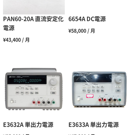
5ヶ月
70％（割引率30％）
6ヶ月
65％（割引率35％）
PAN60-20A 直流安定化
6654A DC電源
7ヶ月
60％（割引率 40％）
電源
¥58,000 / 月
8ヶ月
55％（割引率45％）
¥43,400 / 月
9ヶ月
50％（割引率50％）
10ヶ月
48％（割引率52％）
11ヶ月
47％（割引率53％）
12ヶ月
45％（割引率55％）
E3632A 単出力電源
E3633A 単出力電源