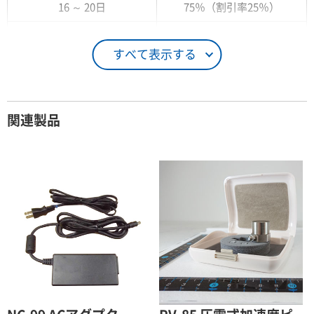
16 ～ 20日
75％（割引率25％）
21 ～ 25日
90％（割引率10％）
すべて表示する
26日 ～ 1ヶ月
100％（割引率 0％）
契約期間が1ヶ月以上の場合
関連製品
レンタル期間
レンタル料率
1ヶ月
100％（割引率 0％）
2ヶ月
90％（割引率10％）
3ヶ月
80％（割引率20％）
4ヶ月
75％（割引率25％）
5ヶ月
70％（割引率30％）
6ヶ月
65％（割引率35％）