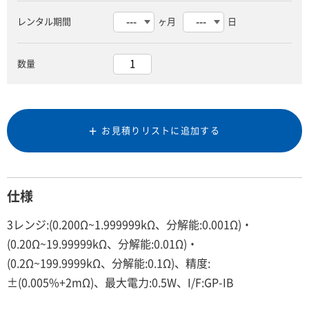
レンタル期間
ヶ月
日
数量
お見積りリストに追加する
仕様
3レンジ:(0.200Ω~1.999999kΩ、分解能:0.001Ω)・
(0.20Ω~19.99999kΩ、分解能:0.01Ω)・
(0.2Ω~199.9999kΩ、分解能:0.1Ω)、精度:
±(0.005%+2mΩ)、最大電力:0.5W、I/F:GP-IB