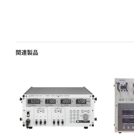
16 ～ 20日
7
21 ～ 25日
9
26日 ～ 1ヶ月
1
関連製品