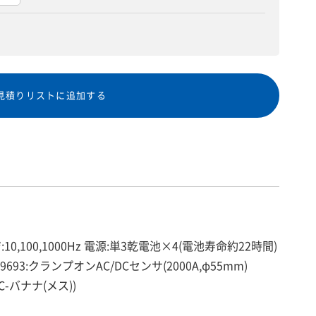
見積りリストに追加する
0,100,1000Hz 電源:単3乾電池×4(電池寿命約22時間)
p9693:クランプオンAC/DCセンサ(2000A,φ55mm)
C-バナナ(メス))