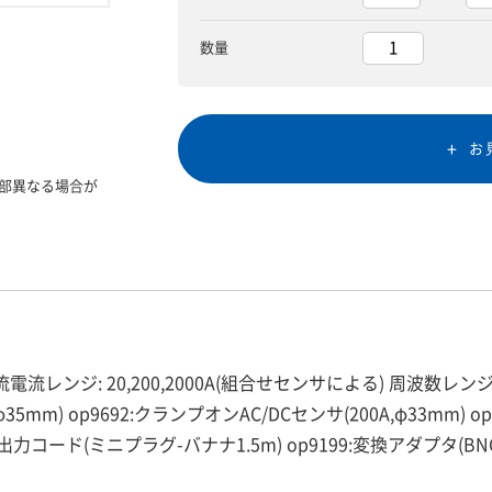
数量
お
部異なる場合が
電流レンジ: 20,200,2000A(組合せセンサによる) 周波数レンジ:1
35mm) op9692:クランプオンAC/DCセンサ(200A,φ33mm) o
94:出力コード(ミニプラグ-バナナ1.5m) op9199:変換アダプタ(BN