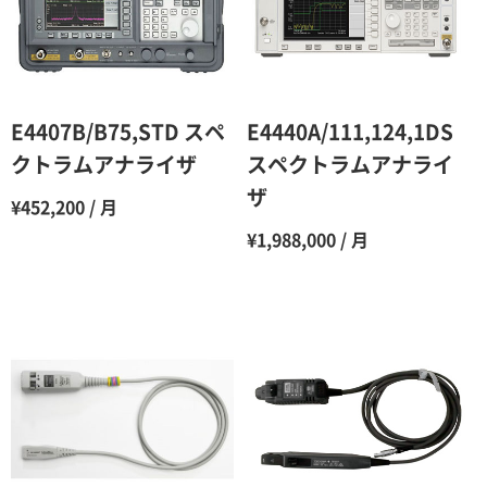
4ヶ月
75％（割引率25％）
5ヶ月
70％（割引率30％）
6ヶ月
65％（割引率35％）
E4407B/B75,STD スペ
E4440A/111,124,1DS
7ヶ月
60％（割引率 40％）
クトラムアナライザ
スペクトラムアナライ
ザ
8ヶ月
55％（割引率45％）
¥452,200 / 月
¥1,988,000 / 月
9ヶ月
50％（割引率50％）
10ヶ月
48％（割引率52％）
11ヶ月
47％（割引率53％）
12ヶ月
45％（割引率55％）