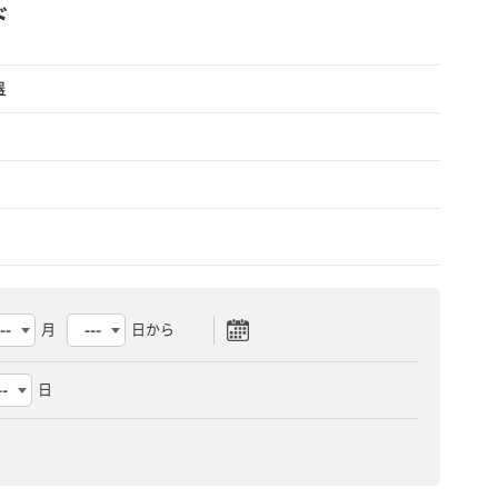
ド
器
月
日から
日