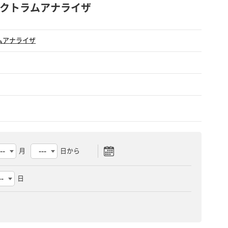
 光スペクトラムアナライザ
ムアナライザ
月
日から
日