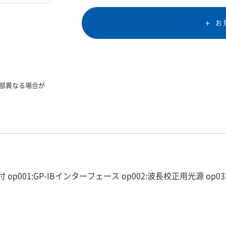
お
部異なる場合が
IB付 op001:GP-IBインターフェース op002:波長校正用光源 op