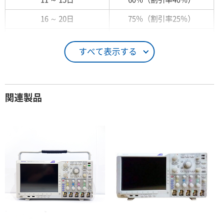
16 ～ 20日
75％（割引率25％）
21 ～ 25日
90％（割引率10％）
すべて表示する
26日 ～ 1ヶ月
100％（割引率 0％）
契約期間が1ヶ月以上の場合
関連製品
レンタル期間
レンタル料率
1ヶ月
100％（割引率 0％）
2ヶ月
90％（割引率10％）
3ヶ月
80％（割引率20％）
4ヶ月
75％（割引率25％）
5ヶ月
70％（割引率30％）