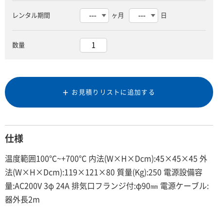
レンタル期間
ヶ月
日
数量
お見積りリストに追加する
仕様
温度範囲100℃~+700℃ 内法(W×H×Dcm):45×45×45 外
法(W×H×Dcm):119×121×80 質量(Kg):250 電源設備容
量:AC200V 3φ 24A 排気口フランジ付:φ90㎜ 電源ケーブル:
器外長2m