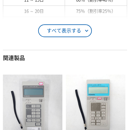
16 ～ 20日
75％（割引率25％）
21 ～ 25日
90％（割引率10％）
すべて表示する
26日 ～ 1ヶ月
100％（割引率 0％）
契約期間が1ヶ月以上の場合
関連製品
レンタル期間
レンタル料率
1ヶ月
100％（割引率 0％）
2ヶ月
90％（割引率10％）
3ヶ月
80％（割引率20％）
4ヶ月
75％（割引率25％）
5ヶ月
70％（割引率30％）