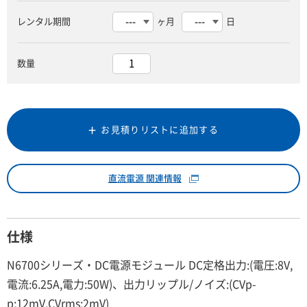
レンタル期間
ヶ月
日
数量
お見積りリストに追加する
直流電源 関連情報
仕様
N6700シリーズ・DC電源モジュール DC定格出力:(電圧:8V,
電流:6.25A,電力:50W)、出力リップル/ノイズ:(CVp-
p:12mV,CVrms:2mV)