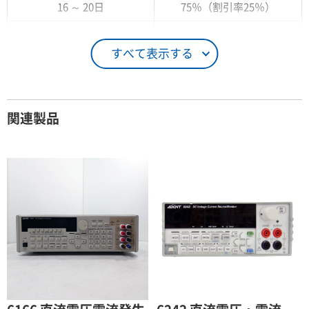
16 ～ 20日
75％（割引率25％）
21 ～ 25日
90％（割引率10％）
すべて表示する
26日 ～ 1ヶ月
100％（割引率 0％）
契約期間が1ヶ月以上の場合
関連製品
レンタル期間
レンタル料率
1ヶ月
100％（割引率 0％）
2ヶ月
90％（割引率10％）
3ヶ月
80％（割引率20％）
4ヶ月
75％（割引率25％）
5ヶ月
70％（割引率30％）
6ヶ月
65％（割引率35％）