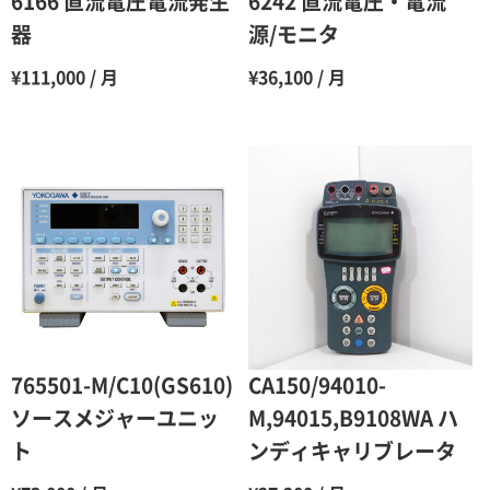
6166 直流電圧電流発生
6242 直流電圧・電流
7ヶ月
60％（割引率 40％）
器
源/モニタ
8ヶ月
55％（割引率45％）
¥111,000 / 月
¥36,100 / 月
9ヶ月
50％（割引率50％）
10ヶ月
48％（割引率52％）
11ヶ月
47％（割引率53％）
12ヶ月
45％（割引率55％）
765501-M/C10(GS610)
CA150/94010-
ソースメジャーユニッ
M,94015,B9108WA ハ
ト
ンディキャリブレータ