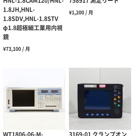
HNL-1.8CAM120/HNL-
758917 測定リード
7ヶ月
60％（割引率 40％）
1.8JH,HNL-
¥1,200 / 月
1.8SDV,HNL-1.8STV
8ヶ月
55％（割引率45％）
φ1.8超極細工業用内視
9ヶ月
50％（割引率50％）
鏡
10ヶ月
48％（割引率52％）
¥73,100 / 月
11ヶ月
47％（割引率53％）
12ヶ月
45％（割引率55％）
WT1806-06-M-
3169-01 クランプオン