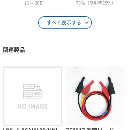
16 ～ 20日
75％（割引率25％）
21 ～ 25日
90％（割引率10％）
すべて表示する
26日 ～ 1ヶ月
100％（割引率 0％）
契約期間が1ヶ月以上の場合
関連製品
レンタル期間
レンタル料率
1ヶ月
100％（割引率 0％）
2ヶ月
90％（割引率10％）
3ヶ月
80％（割引率20％）
4ヶ月
75％（割引率25％）
5ヶ月
70％（割引率30％）
6ヶ月
65％（割引率35％）