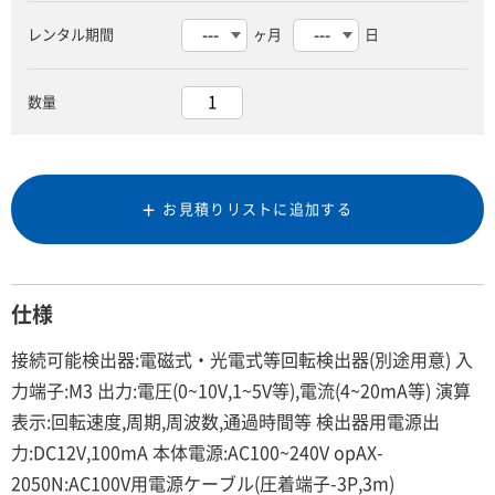
レンタル期間
ヶ月
日
数量
お見積りリストに追加する
仕様
接続可能検出器:電磁式・光電式等回転検出器(別途用意) 入
力端子:M3 出力:電圧(0~10V,1~5V等),電流(4~20mA等) 演算
表示:回転速度,周期,周波数,通過時間等 検出器用電源出
力:DC12V,100mA 本体電源:AC100~240V opAX-
2050N:AC100V用電源ケーブル(圧着端子-3P,3m)