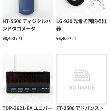
5ヶ月
70％（割引率30％）
6ヶ月
65％（割引率35％）
HT-5500 ディジタルハ
LG-930 光電式回転検出
7ヶ月
60％（割引率 40％）
ンドタコメータ
器
8ヶ月
55％（割引率45％）
¥8,400 / 月
¥6,400 / 月
9ヶ月
50％（割引率50％）
10ヶ月
48％（割引率52％）
11ヶ月
47％（割引率53％）
12ヶ月
45％（割引率55％）
TDP-3621-EA ユニバー
FT-2500 アドバンスト