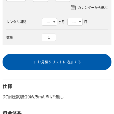
レンタル期間
ヶ月
日
数量
お見積りリストに追加する
仕様
DC耐圧試験:20kV/5mA ※I/F:無し
料金体系