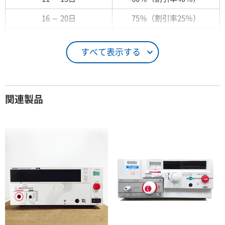
16 ～ 20日
75％（割引率25％）
21 ～ 25日
90％（割引率10％）
すべて表示する
26日 ～ 1ヶ月
100％（割引率 0％）
契約期間が1ヶ月以上の場合
関連製品
レンタル期間
レンタル料率
1ヶ月
100％（割引率 0％）
2ヶ月
90％（割引率10％）
3ヶ月
80％（割引率20％）
4ヶ月
75％（割引率25％）
5ヶ月
70％（割引率30％）