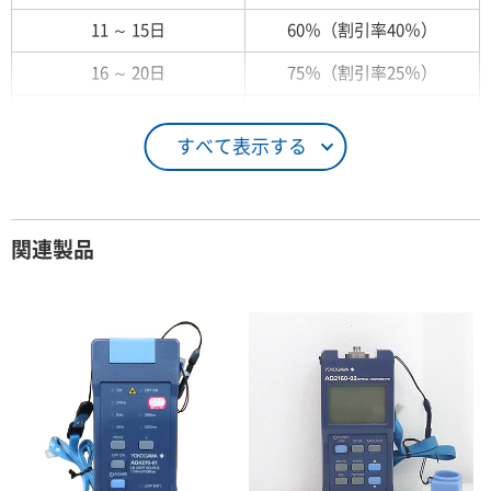
11 ～ 15日
60％（割引率40％）
16 ～ 20日
75％（割引率25％）
21 ～ 25日
90％（割引率10％）
すべて表示する
26日 ～ 1ヶ月
100％（割引率 0％）
契約期間が1ヶ月以上の場合
関連製品
レンタル期間
レンタル料率
1ヶ月
100％（割引率 0％）
2ヶ月
90％（割引率10％）
3ヶ月
80％（割引率20％）
4ヶ月
75％（割引率25％）