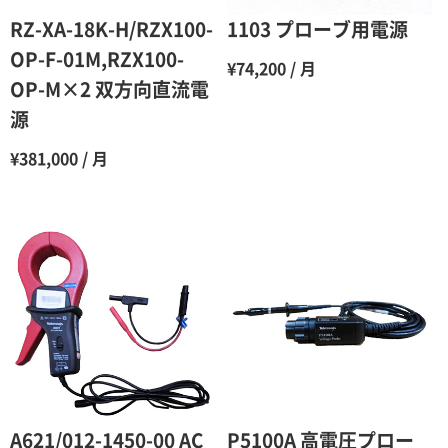
6ヶ月
65％（割引率35％）
RZ-XA-18K-H/RZX100-
1103 プローブ用電源
7ヶ月
60％（割引率 40％）
OP-F-01M,RZX100-
¥74,200 / 月
OP-M×2 双方向直流電
8ヶ月
55％（割引率45％）
源
9ヶ月
50％（割引率50％）
¥381,000 / 月
10ヶ月
48％（割引率52％）
11ヶ月
47％（割引率53％）
12ヶ月
45％（割引率55％）
A621/012-1450-00 AC
P5100A 高電圧プロー