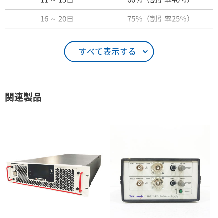
16 ～ 20日
75％（割引率25％）
21 ～ 25日
90％（割引率10％）
すべて表示する
26日 ～ 1ヶ月
100％（割引率 0％）
契約期間が1ヶ月以上の場合
関連製品
レンタル期間
レンタル料率
1ヶ月
100％（割引率 0％）
2ヶ月
90％（割引率10％）
3ヶ月
80％（割引率20％）
4ヶ月
75％（割引率25％）
5ヶ月
70％（割引率30％）